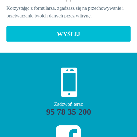
Korzystając z formularza, zgadzasz się na przechowywanie i
przetwarzanie twoich danych przez witrynę.


Zadzwoń teraz
95 78 35 200