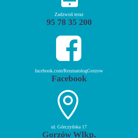
Zadzwoń teraz
95 78 35 200


facebook.com/ReumatologGorzow
Facebook


ul. Górczyńska 17
Gorzów Wlkp.