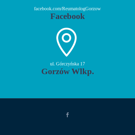
facebook.com/ReumatologGorzow
Facebook


ul. Górczyńska 17
Gorzów Wlkp.