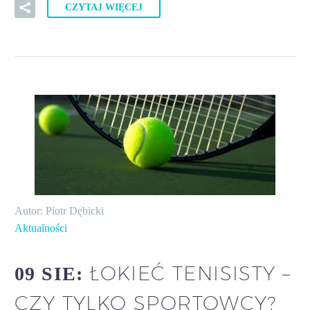
CZYTAJ WIĘCEJ
Autor: Piotr Dębicki
Aktualności
ŁOKIEĆ TENISISTY –
09 SIE:
CZY TYLKO SPORTOWCY?