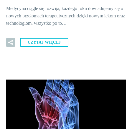
Medycyna ciągle się rozwija, każdego roku dowiadujemy się o
nowych przełomach terapeutycznych dzięki nowym lekom oraz
technologiom, wszystko po to…
CZYTAJ WIĘCEJ