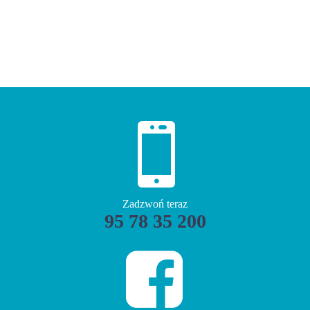


Zadzwoń teraz
95 78 35 200

