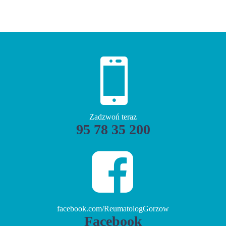


Zadzwoń teraz
95 78 35 200


facebook.com/ReumatologGorzow
Facebook