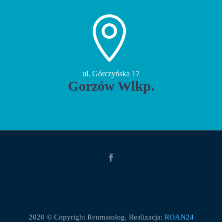


ul. Górczyńska 17
Gorzów Wlkp.
2020 © Copyright Reumatolog. Realizacja:
ROAN24