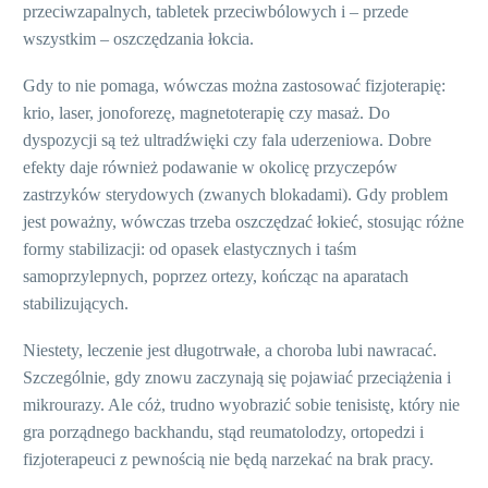
przeciwzapalnych, tabletek przeciwbólowych i – przede
wszystkim – oszczędzania łokcia.
Gdy to nie pomaga, wówczas można zastosować fizjoterapię:
krio, laser, jonoforezę, magnetoterapię czy masaż. Do
dyspozycji są też ultradźwięki czy fala uderzeniowa. Dobre
efekty daje również podawanie w okolicę przyczepów
zastrzyków sterydowych (zwanych blokadami). Gdy problem
jest poważny, wówczas trzeba oszczędzać łokieć, stosując różne
formy stabilizacji: od opasek elastycznych i taśm
samoprzylepnych, poprzez ortezy, kończąc na aparatach
stabilizujących.
Niestety, leczenie jest długotrwałe, a choroba lubi nawracać.
Szczególnie, gdy znowu zaczynają się pojawiać przeciążenia i
mikrourazy. Ale cóż, trudno wyobrazić sobie tenisistę, który nie
gra porządnego backhandu, stąd reumatolodzy, ortopedzi i
fizjoterapeuci z pewnością nie będą narzekać na brak pracy.