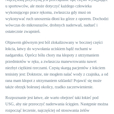
u sportowców, ale może dotyczyć każdego człowieka
wykonującego prace rękoma, zwłaszcza gdy musi on
wykonywać ruch unoszenia dłoni ku górze z oporem. Dochodzi
wówczas do mikrourazów, drobnych naderwań, nadtarć i
ostatecznie zwapnień.
Objawem głównym jest ból zlokalizowany w bocznej części
łokcia, łatwy do wywołania uciskiem bądź ruchami w
nadgarstku. Oprócz bólu chory ma kłopoty z utrzymaniem
przedmiotów w ręku, a zwłaszcza manewrowaniu nawet
niezbyt ciężkimi rzeczami. Częstą skargą pacjentów z łokciem
tenisisty jest: Doktorze, nie mogłem nalać wody z czajnika, a od
rana mam kłopot z utrzymaniem szklanki! Pojawić się może
także obrzęk bolesnej okolicy, rzadko zaczerwienienie.
Rozpoznanie jest łatwe, ale warto obejrzeć taki łokieć pod
USG, aby nie przeoczyć naderwania ścięgien. Następnie można
rozpocząć leczenie, najczęściej od stosowania żelów