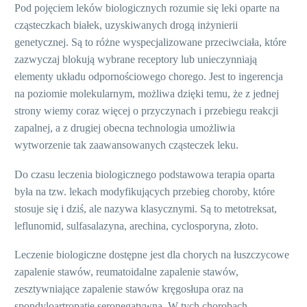
Pod pojęciem leków biologicznych rozumie się leki oparte na
cząsteczkach białek, uzyskiwanych drogą inżynierii
genetycznej. Są to różne wyspecjalizowane przeciwciała, które
zazwyczaj blokują wybrane receptory lub unieczynniają
elementy układu odpornościowego chorego. Jest to ingerencja
na poziomie molekularnym, możliwa dzięki temu, że z jednej
strony wiemy coraz więcej o przyczynach i przebiegu reakcji
zapalnej, a z drugiej obecna technologia umożliwia
wytworzenie tak zaawansowanych cząsteczek leku.
Do czasu leczenia biologicznego podstawowa terapia oparta
była na tzw. lekach modyfikujących przebieg choroby, które
stosuje się i dziś, ale nazywa klasycznymi. Są to metotreksat,
leflunomid, sulfasalazyna, arechina, cyclosporyna, złoto.
Leczenie biologiczne dostępne jest dla chorych na łuszczycowe
zapalenie stawów, reumatoidalne zapalenie stawów,
zesztywniające zapalenie stawów kręgosłupa oraz na
spondyloartropatię seronegatywną. W tych chorobach